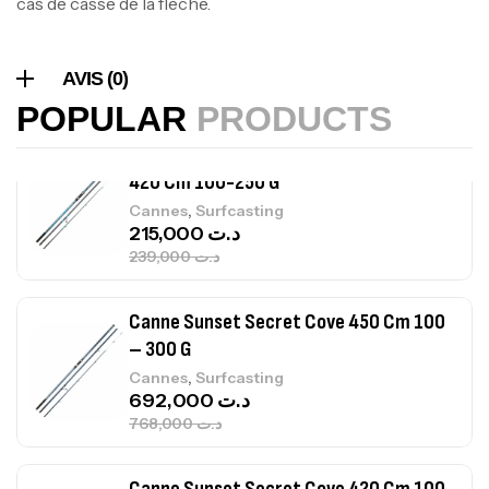
cas de casse de la flèche.
Volant 3 Branches Inox T26S/35
,
Accastillage bateau
Accessoires bateaux
AVIS (0)
367,000
د.ت
POPULAR
PRODUCTS
Canne Sunset Beachstriker Surf Hybrid
420 Cm 100-250 G
,
Cannes
Surfcasting
215,000
د.ت
239,000
د.ت
Canne Sunset Secret Cove 450 Cm 100
– 300 G
,
Cannes
Surfcasting
692,000
د.ت
768,000
د.ت