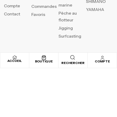
SHIMANO
marine
Compte
Commandes
YAMAHA
Pèche au
Contact
Favoris
flotteur
Jigging
Surfcasting
REJOIGNEZ NOTRE
ACCUEIL
BOUTIQUE
COMPTE
RECHERCHER
NEWSLETTER
Inscrivez-vous pour recevoir nos offres spéciales
Copyright © 2025
By ADSVALLEY
. All rights reserved