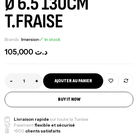
Ø 6.5 130CM
T.FRAISE
Brands:
Imersion
In stock
105,000
د.ت
-
+
AJOUTER AU PANIER
BUY IT NOW
Livraison rapide
sur toute la Tunisie
Paiement
flexible et sécurisé
+500
clients satisfaits