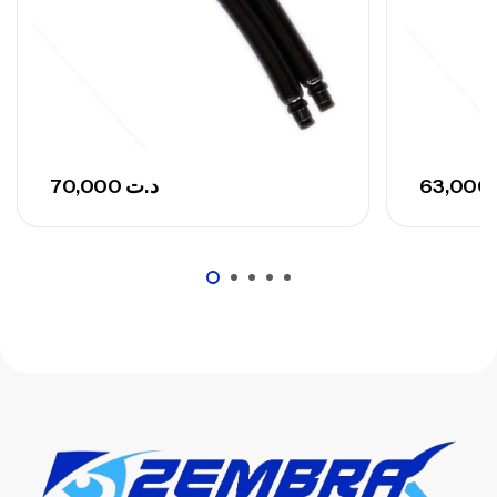
– 300 G
,
Cannes
Surfcasting
673,000
د.ت
748,000
د.ت
70,000
د.ت
63,000