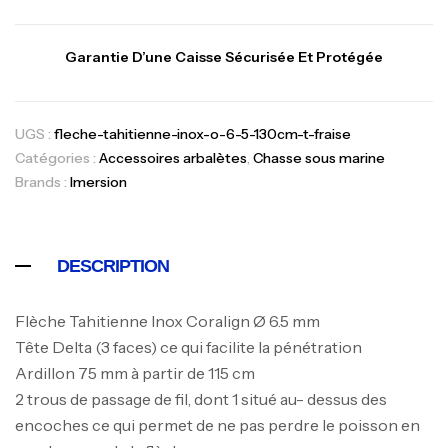
Garantie D’une Caisse Sécurisée Et Protégée
UGS :
fleche-tahitienne-inox-o-6-5-130cm-t-fraise
Catégories :
Accessoires arbalètes
,
Chasse sous marine
Canne Jigging Sunset Massive Attack
Brands :
Imersion
1.83m 120/250gr 30kg
,
Cannes
Jigging
340,000
د.ت
DESCRIPTION
379,000
د.ت
Flèche Tahitienne Inox Coralign Ø 6.5 mm
Foureau Kalli Kunnan Funda 1.70m
Tête Delta (3 faces) ce qui facilite la pénétration
Expanded
Ardillon 75 mm à partir de 115 cm
,
Bagagerie
Surfcasting
2 trous de passage de fil, dont 1 situé au- dessus des
378,000
د.ت
encoches ce qui permet de ne pas perdre le poisson en
420,000
د.ت