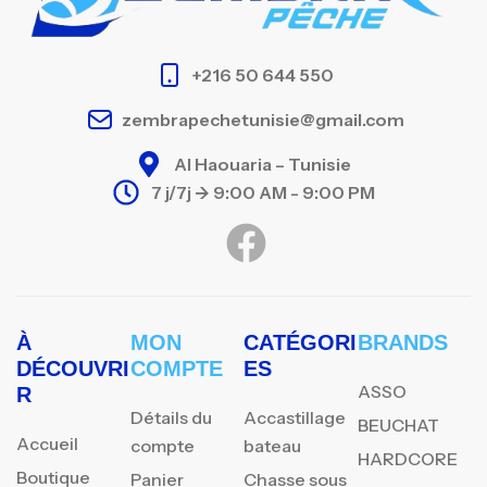
+216 50 644 550
zembrapechetunisie@gmail.com
Al Haouaria – Tunisie
7 j/7j -> 9:00 AM - 9:00 PM
À
MON
CATÉGORI
BRANDS
DÉCOUVRI
COMPTE
ES
ASSO
R
Détails du
Accastillage
BEUCHAT
Accueil
compte
bateau
HARDCORE
Boutique
Panier
Chasse sous