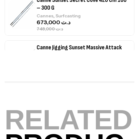
Canne Sunset Secret Cove 420 Cm 100
– 300 G
,
Cannes
Surfcasting
673,000
د.ت
748,000
د.ت
Canne Jigging Sunset Massive Attack
1.83m 120/250gr 30kg
,
Cannes
Jigging
340,000
د.ت
379,000
د.ت
Foureau Kalli Kunnan Funda 1.70m
Expanded
RELATED
,
Bagagerie
Surfcasting
378,000
د.ت
420,000
د.ت