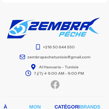
+216 50 644 550
zembrapechetunisie@gmail.com
Al Haouaria – Tunisie
7 j/7j -> 9:00 AM - 9:00 PM
À
MON
CATÉGORI
BRANDS