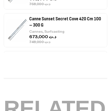
768,000
د.ت
Canne Sunset Secret Cove 420 Cm 100
– 300 G
,
Cannes
Surfcasting
673,000
د.ت
748,000
د.ت
Canne Jigging Sunset Massive Attack
1.83m 120/250gr 30kg
,
Cannes
Jigging
340,000
د.ت
379,000
د.ت
Foureau Kalli Kunnan Funda 1.70m
RELATED
Expanded
,
Bagagerie
Surfcasting