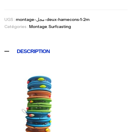
UGS :
montage-مجل-deux-hamecons-1-2m
Catégories :
Montage
,
Surfcasting
DESCRIPTION
Canne Jigging Sunset Massive Attack
1.83m 120/250gr 30kg
,
Cannes
Jigging
340,000
د.ت
379,000
د.ت
Foureau Kalli Kunnan Funda 1.70m
Expanded
,
Bagagerie
Surfcasting