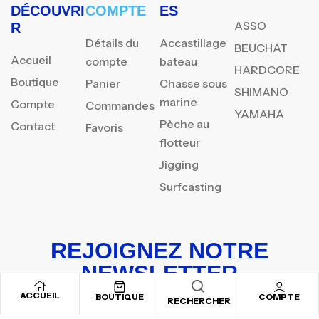
DÉCOUVRI
COMPTE
ES
ASSO
R
Détails du
Accastillage
BEUCHAT
Accueil
compte
bateau
HARDCORE
Boutique
Panier
Chasse sous
SHIMANO
marine
Compte
Commandes
YAMAHA
Pèche au
Contact
Favoris
flotteur
Jigging
Surfcasting
REJOIGNEZ NOTRE
NEWSLETTER
ACCUEIL
Inscrivez-vous pour recevoir nos offres spéciales
BOUTIQUE
COMPTE
RECHERCHER