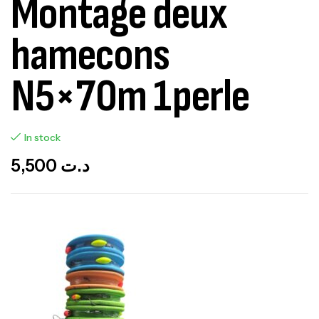
Montage deux
hamecons
N5×70m 1perle
In stock
5,500
د.ت