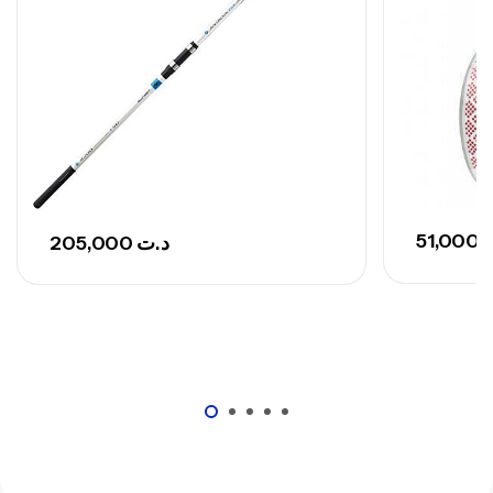
768,000
د.ت
Canne Sunset Secret Cove 420 Cm 100
– 300 G
,
Cannes
Surfcasting
673,000
د.ت
748,000
د.ت
51,000
205,000
د.ت